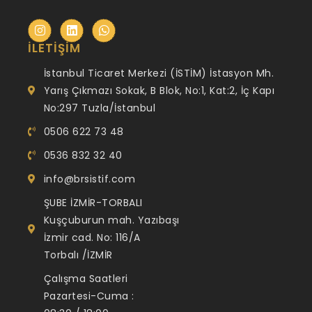
İLETIŞIM
İstanbul Ticaret Merkezi (İSTİM) İstasyon Mh.
Yarış Çıkmazı Sokak, B Blok, No:1, Kat:2, İç Kapı
No:297 Tuzla/İstanbul
0506 622 73 48
0536 832 32 40
info@brsistif.com
ŞUBE İZMİR-TORBALI
Kuşçuburun mah. Yazıbaşı
İzmir cad. No: 116/A
Torbalı /İZMİR
Çalışma Saatleri
Pazartesi-Cuma :