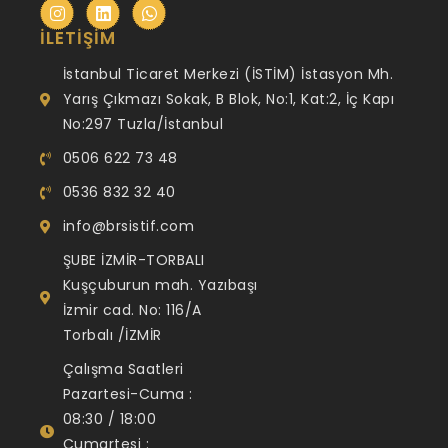
İLETIŞIM
İstanbul Ticaret Merkezi (İSTİM) İstasyon Mh.
Yarış Çıkmazı Sokak, B Blok, No:1, Kat:2, İç Kapı
No:297 Tuzla/İstanbul
0506 622 73 48
0536 832 32 40
info@brsistif.com
ŞUBE İZMİR-TORBALI
Kuşçuburun mah. Yazıbaşı
İzmir cad. No: 116/A
Torbalı /İZMİR
Çalışma Saatleri
Pazartesi-Cuma :
08:30 / 18:00
Cumartesi :