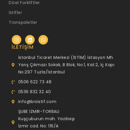
Dizel Forkliftler
İstifler
Transpaletler
İLETIŞIM
İstanbul Ticaret Merkezi (İSTİM) İstasyon Mh.
Yarış Çıkmazı Sokak, B Blok, No:1, Kat:2, İç Kapı
No:297 Tuzla/İstanbul
0506 622 73 48
0536 832 32 40
info@brsistif.com
ŞUBE İZMİR-TORBALI
Kuşçuburun mah. Yazıbaşı
İzmir cad. No: 116/A