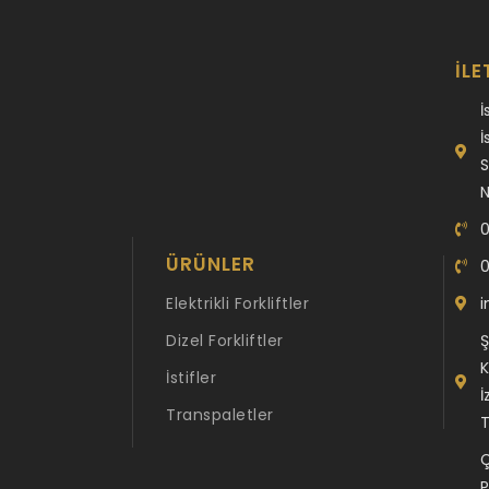
İLE
İ
İ
S
N
0
ÜRÜNLER
0
Elektrikli Forkliftler
i
Dizel Forkliftler
Ş
K
İstifler
İ
Transpaletler
T
Ç
P