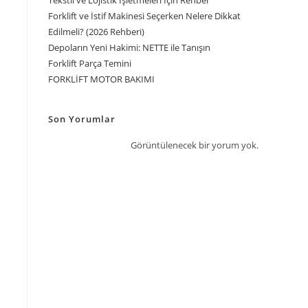
Tekstil ve Lojistik İşletmeleri İçin Rehber
Forklift ve İstif Makinesi Seçerken Nelere Dikkat
Edilmeli? (2026 Rehberi)
Depoların Yeni Hakimi: NETTE ile Tanışın
Forklift Parça Temini
FORKLİFT MOTOR BAKIMI
Son Yorumlar
Görüntülenecek bir yorum yok.