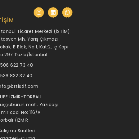
TIŞIM
stanbul Ticaret Merkezi (İSTİM)
stasyon Mh. Yarış Çıkmazı
okak, B Blok, No:1, Kat:2, İç Kapı
o:297 Tuzla/İstanbul
506 622 73 48
536 832 32 40
nfo@brsistif.com
UBE İZMİR-TORBALI
uşçuburun mah. Yazıbaşı
zmir cad. No: 116/A
orbalı /İZMİR
alışma Saatleri
azartesi-Cuma :