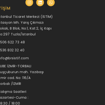
TIŞIM
stanbul Ticaret Merkezi (İSTİM)
stasyon Mh. Yarış Çıkmazı
okak, B Blok, No:1, Kat:2, İç Kapı
o:297 Tuzla/İstanbul
506 622 73 48
536 832 32 40
nfo@brsistif.com
UBE İZMİR-TORBALI
uşçuburun mah. Yazıbaşı
zmir cad. No: 116/A
orbalı /İZMİR
alışma Saatleri
azartesi-Cuma :
8:30 / 18:00