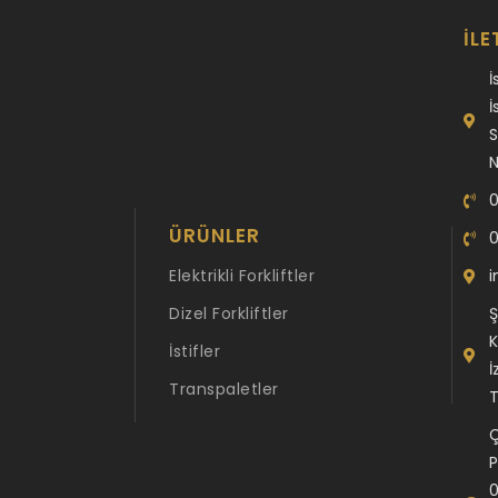
İLE
İ
İ
S
N
0
ÜRÜNLER
0
Elektrikli Forkliftler
i
Dizel Forkliftler
Ş
K
İstifler
İ
Transpaletler
T
Ç
P
0