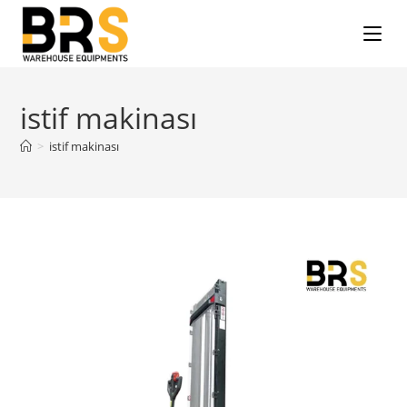
istif makinası
>
istif makinası